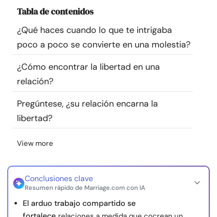
Recursos
Tabla de contenidos
¿Qué haces cuando lo que te intrigaba
Comunidad
poco a poco se convierte en una molestia?
Encuentra un terapeuta
¿Cómo encontrar la libertad en una
relación?
Idioma
ES
Pregúntese, ¿su relación encarna la
libertad?
Sobre nosotros
Contáctanos
Escríbenos
Publicidad con
View more
nosotros
© Copyright 2026. Todos los derechos reservados.
Conclusiones clave
Resumen rápido de Marriage.com con IA
El arduo trabajo compartido se
fortalece
relaciones a medida que cocrean un