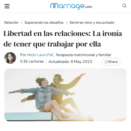
Relación
›
Superando los desafíos
›
Sentirse visto y escuchado
Buscar
Libertad en las relaciones: La ironía
de tener que trabajar por ella
Casarse
Por
Micki Lavin Pell
, Terapeuta matrimonial y familiar
5.3k Lecturas
Actualizado: 8 May, 2023
Share
Relaciones
Familia
Ayuda
Cursos