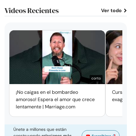
Videos Recientes
Ver todo
corto
¡No caigas en el bombardeo
Cursos de 
amoroso! Espera el amor que crece
exageració
lentamente | Marriage.com
Únete a millones que están
construyendo
relaciones más
Suscribirse