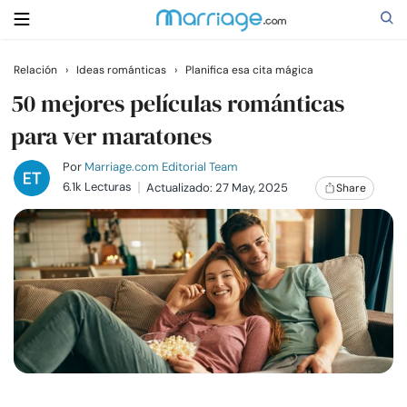
Relación
›
Ideas románticas
›
Planifica esa cita mágica
Buscar
50 mejores películas románticas
para ver maratones
Casarse
Por
Marriage.com Editorial Team
6.1k Lecturas
Actualizado: 27 May, 2025
Share
Relaciones
Familia
Ayuda
Cursos