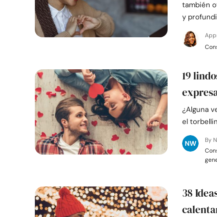
también o
y profund
Appr
Cons
19 lind
expresa
¿Alguna ve
el torbell
By N
Cons
gen
38 Idea
calenta