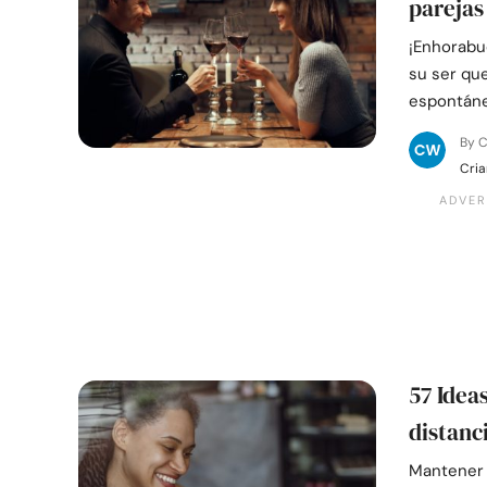
pareja
¡Enhorabu
su ser qu
espontáne
By C
Cria
57 Idea
distanc
Mantener 