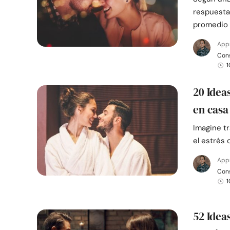
respuesta
promedio 
App
Cons
1
20 Idea
en casa
Imagine t
el estrés 
App
Cons
1
52 Idea