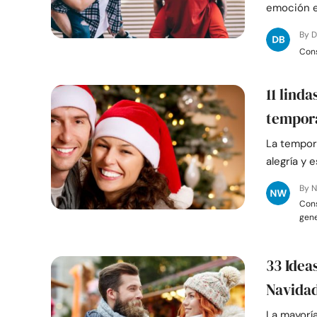
emoción 
By D
Cons
11 lind
tempor
La tempor
alegría y 
By N
Cons
gen
33 Idea
Navidad
La mayorí