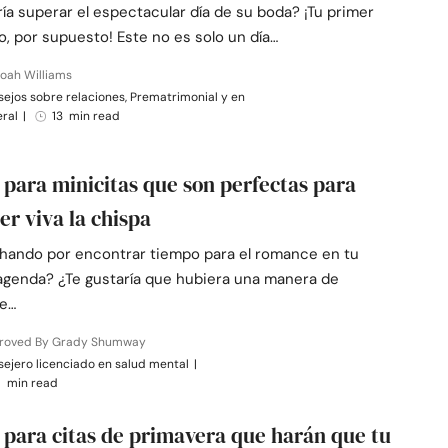
a superar el espectacular día de su boda? ¡Tu primer
o, por supuesto! Este no es solo un día…
oah Williams
ejos sobre relaciones, Prematrimonial y en
eral
|
13 min read
s para minicitas que son perfectas para
r viva la chispa
chando por encontrar tiempo para el romance en tu
agenda? ¿Te gustaría que hubiera una manera de
e…
roved By Grady Shumway
ejero licenciado en salud mental
|
1 min read
s para citas de primavera que harán que tu