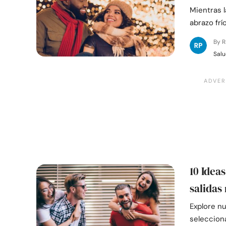
Mientras 
abrazo fr
By 
Salu
10 Idea
salidas
Explore nu
selecciona