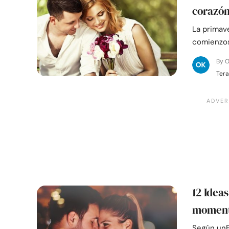
corazón
La primav
comienzos 
By 
Tera
12 Idea
momento
Según unE