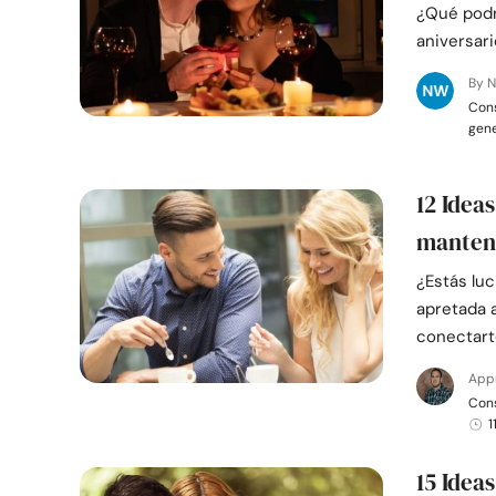
¿Qué podrí
aniversari
By N
Cons
gen
12 Idea
mantene
¿Estás lu
apretada 
conectart
App
Cons
1
15 Idea