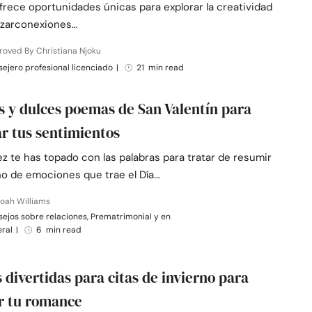
frece oportunidades únicas para explorar la creatividad
izarconexiones…
oved By Christiana Njoku
ejero profesional licenciado
|
21 min read
os y dulces poemas de San Valentín para
r tus sentimientos
z te has topado con las palabras para tratar de resumir
ino de emociones que trae el Día…
oah Williams
ejos sobre relaciones, Prematrimonial y en
eral
|
6 min read
s divertidas para citas de invierno para
r tu romance