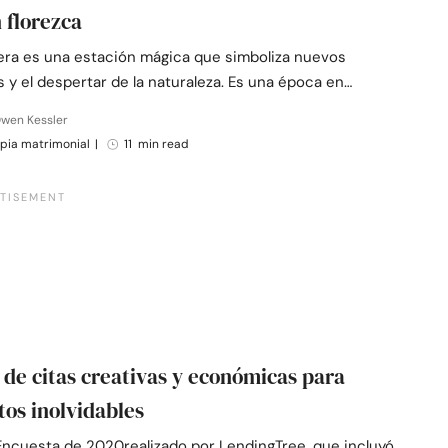
 florezca
era es una estación mágica que simboliza nuevos
y el despertar de la naturaleza. Es una época en…
Owen Kessler
pia matrimonial
|
11 min read
s de citas creativas y económicas para
s inolvidables
ncuesta de 2020realizado por LendingTree, que incluyó