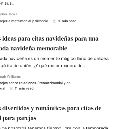
en sus…
ylan Banks
ejería matrimonial y divorcio
|
9 min read
as ideas para citas navideñas para una
ada navideña memorable
ada navideña es un momento mágico lleno de calidez,
espíritu de unión. ¿Y qué mejor manera de…
oah Williams
ejos sobre relaciones, Prematrimonial y en
eral
|
11 min read
s divertidas y románticas para citas de
 para parejas
a de nosotros tenemos tiempo libre con la temporada