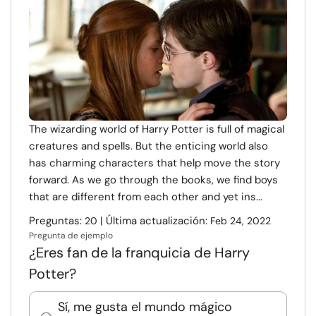
Recursos
Comunidad
Encuentra un terapeuta
The wizarding world of Harry Potter is full of magical
Idioma
ES
creatures and spells. But the enticing world also
has charming characters that help move the story
forward. As we go through the books, we find boys
Sobre nosotros
Contáctanos
Escríbenos
Publicidad con
that are different from each other and yet ins...
nosotros
Preguntas:
| Última actualización:
20
Feb 24, 2022
© Copyright 2026. Todos los derechos reservados.
Pregunta de ejemplo
¿Eres fan de la franquicia de Harry
Potter?
Sí, me gusta el mundo mágico