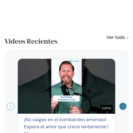
Ver todo
Videos Recientes
Curso
exag
corto
¡No caigas en el bombardeo amoroso!
Espera el amor que crece lentamente |