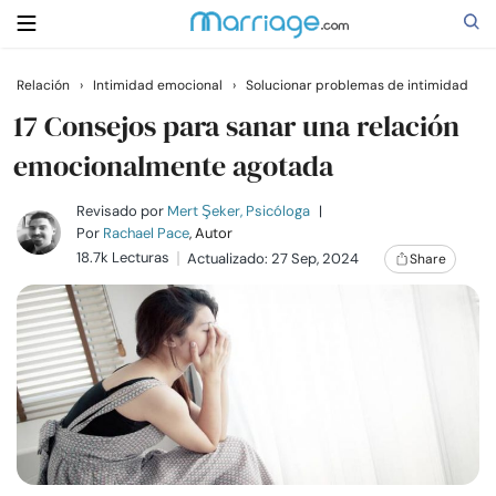
Relación
›
Intimidad emocional
›
Solucionar problemas de intimidad
Buscar
17 Consejos para sanar una relación
emocionalmente agotada
Casarse
Revisado por
Mert Şeker, Psicóloga
|
Por
Rachael Pace
, Autor
18.7k Lecturas
Actualizado: 27 Sep, 2024
Share
Relaciones
Familia
Ayuda
Cursos