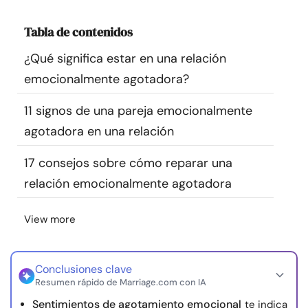
Recursos
Tabla de contenidos
Comunidad
¿Qué significa estar en una relación
emocionalmente agotadora?
Encuentra un terapeuta
11 signos de una pareja emocionalmente
agotadora en una relación
Idioma
ES
17 consejos sobre cómo reparar una
relación emocionalmente agotadora
Sobre nosotros
Contáctanos
Escríbenos
Publicidad con
nosotros
View more
© Copyright 2026. Todos los derechos reservados.
Conclusiones clave
Resumen rápido de Marriage.com con IA
Sentimientos de agotamiento emocional
te indica