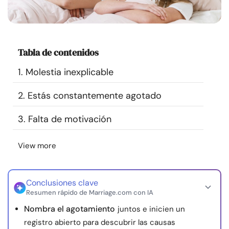
Recursos
Comunidad
Tabla de contenidos
Encuentra un terapeuta
1. Molestia inexplicable
2. Estás constantemente agotado
Idioma
ES
3. Falta de motivación
Sobre nosotros
Contáctanos
Escríbenos
Publicidad con
View more
nosotros
© Copyright 2026. Todos los derechos reservados.
Conclusiones clave
Resumen rápido de Marriage.com con IA
Nombra el agotamiento
juntos e inicien un
registro abierto para descubrir las causas