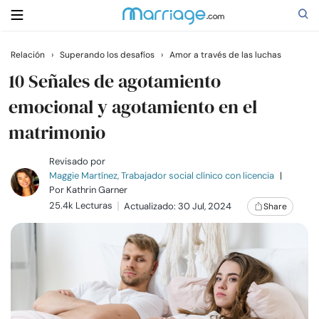
Relación
›
Superando los desafíos
›
Amor a través de las luchas
Buscar
10 Señales de agotamiento
emocional y agotamiento en el
matrimonio
Casarse
Revisado por
Relaciones
Maggie Martínez, Trabajador social clínico con licencia
|
Por
Kathrin Garner
25.4k Lecturas
Actualizado: 30 Jul, 2024
Share
Familia
Ayuda
Cursos