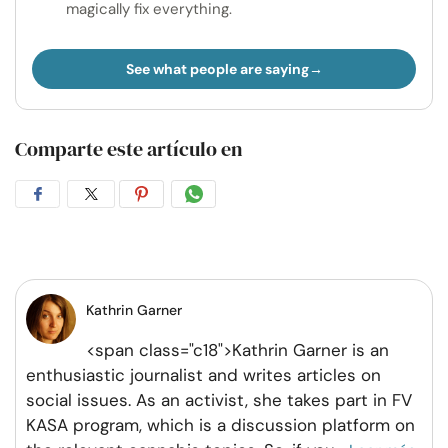
magically fix everything.
See what people are saying
Comparte este artículo en
Compartir
Compartir
Compartir
Compartir
en
en
en
por
Facebook
Twitter
Pinterest
WhatsApp
Kathrin Garner
<span class="c18">Kathrin Garner is an
enthusiastic journalist and writes articles on
social issues. As an activist, she takes part in FV
KASA program, which is a discussion platform on