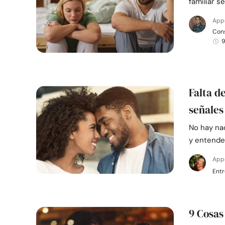
familiar 
App
Cons
9
Falta d
señales
No hay na
y entender
App
Ent
9 Cosas