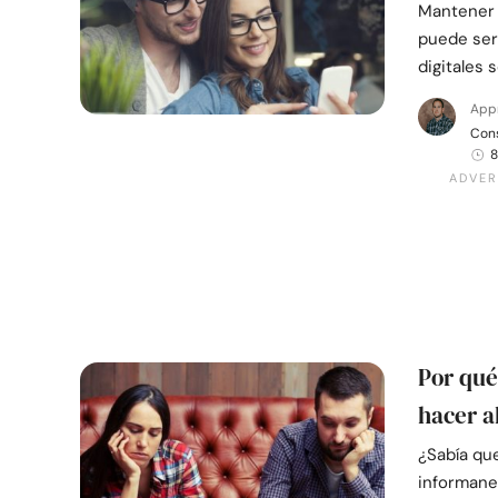
Mantener 
puede ser
digitales 
App
Cons
8
Por qué
hacer a
¿Sabía que
informane