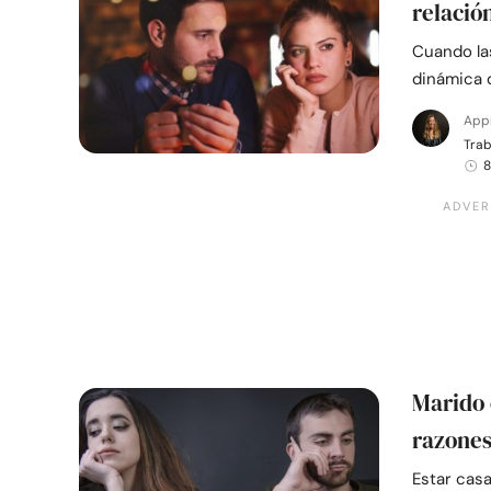
relació
Cuando las
dinámica 
App
Trab
8
Marido 
razones
Estar cas