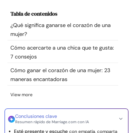
Recursos
Tabla de contenidos
Comunidad
¿Qué significa ganarse el corazón de una
mujer?
Encuentra un terapeuta
Cómo acercarte a una chica que te gusta:
7 consejos
Idioma
ES
Cómo ganar el corazón de una mujer: 23
maneras encantadoras
Sobre nosotros
Contáctanos
Escríbenos
Publicidad con
nosotros
View more
© Copyright 2026. Todos los derechos reservados.
Conclusiones clave
Resumen rápido de Marriage.com con IA
Esté presente y escuche
con empatía, comparta