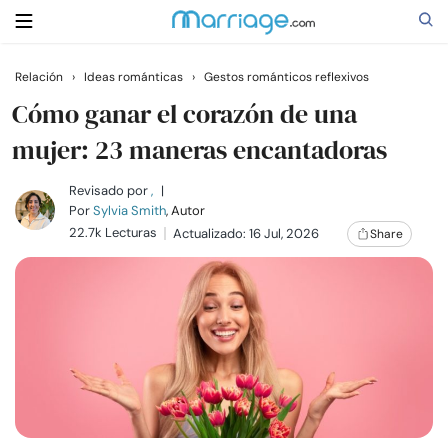
Relación
›
Ideas románticas
›
Gestos románticos reflexivos
Buscar
Cómo ganar el corazón de una
mujer: 23 maneras encantadoras
Casarse
Revisado por
,
|
Por
Sylvia Smith
, Autor
22.7k Lecturas
Actualizado: 16 Jul, 2026
Share
Relaciones
Familia
Ayuda
Cursos