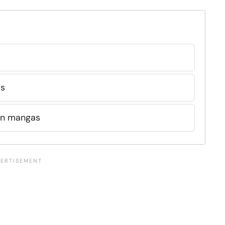
os
in mangas