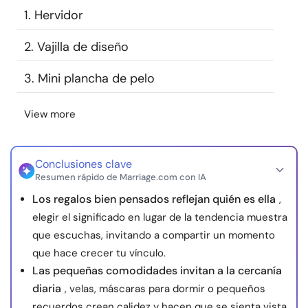
1. Hervidor
Recursos
2. Vajilla de diseño
Comunidad
3. Mini plancha de pelo
Encuentra un terapeuta
View more
Idioma
ES
Conclusiones clave
Resumen rápido de Marriage.com con IA
Sobre nosotros
Contáctanos
Escríbenos
Publicidad con
Los regalos bien pensados reflejan quién es ella
,
nosotros
elegir el significado en lugar de la tendencia muestra
© Copyright 2026. Todos los derechos reservados.
que escuchas, invitando a compartir un momento
que hace crecer tu vínculo.
Las pequeñas comodidades invitan a la cercanía
diaria
, velas, máscaras para dormir o pequeños
recuerdos crean calidez y hacen que se sienta vista,