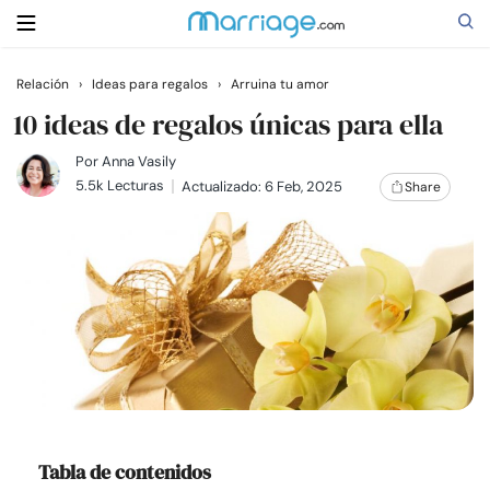
Relación
›
Ideas para regalos
›
Arruina tu amor
Buscar
10 ideas de regalos únicas para ella
Por
Anna Vasily
5.5k Lecturas
Actualizado: 6 Feb, 2025
Share
Casarse
Relaciones
Familia
Ayuda
Cursos
Tabla de contenidos