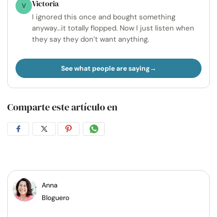
Victoria
V
I ignored this once and bought something
anyway...it totally flopped. Now I just listen when
they say they don’t want anything.
See what people are saying
Comparte este artículo en
Compartir
Compartir
Compartir
Compartir
en
en
en
por
Facebook
Twitter
Pinterest
WhatsApp
Anna
Bloguero