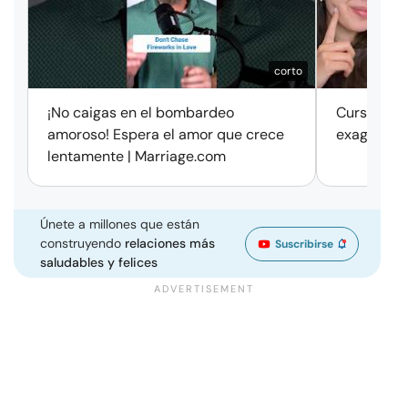
corto
¡No caigas en el bombardeo
Cursos de 
amoroso! Espera el amor que crece
exageració
lentamente | Marriage.com
Únete a millones que están
construyendo
relaciones más
Suscribirse
saludables y felices