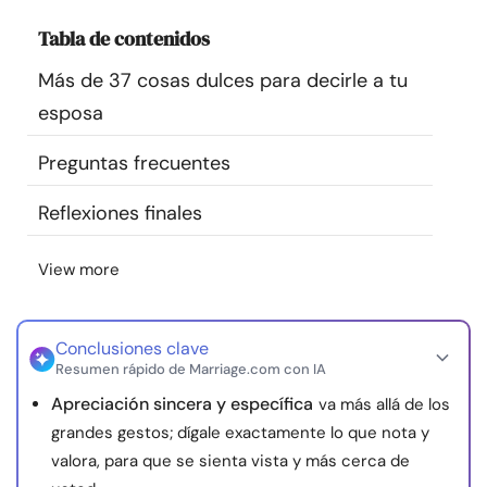
Recursos
Tabla de contenidos
Más de 37 cosas dulces para decirle a tu
Comunidad
esposa
Encuentra un terapeuta
Preguntas frecuentes
Idioma
ES
Reflexiones finales
View more
Sobre nosotros
Contáctanos
Escríbenos
Publicidad con
nosotros
Conclusiones clave
© Copyright 2026. Todos los derechos reservados.
Resumen rápido de Marriage.com con IA
Apreciación sincera y específica
va más allá de los
grandes gestos; dígale exactamente lo que nota y
valora, para que se sienta vista y más cerca de