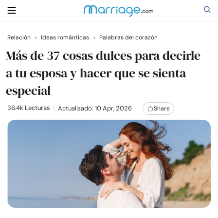
Relación
›
Ideas románticas
›
Palabras del corazón
Buscar
Más de 37 cosas dulces para decirle
a tu esposa y hacer que se sienta
especial
Casarse
36.4k Lecturas
Actualizado: 10 Apr, 2026
Share
Relaciones
Familia
Ayuda
Cursos