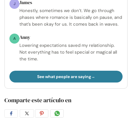
James
J
Honestly, sometimes we don’t. We go through
phases where romance is basically on pause, and
that’s been okay for us. It comes back in waves.
Anny
A
Lowering expectations saved my relationship.
Not everything has to feel special or magical all
the time.
See what people are saying
Comparte este artículo en
Compartir
Compartir
Compartir
Compartir
en
en
en
por
Facebook
Twitter
Pinterest
WhatsApp