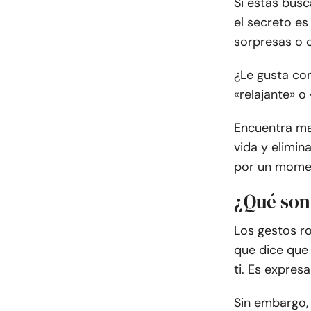
Si estás bus
el secreto es 
sorpresas o o
¿Le gusta co
«relajante» o
Encuentra ma
vida y elimina
por un mome
¿Qué son 
Los gestos ro
que dice que 
ti. Es expres
Sin embargo, 