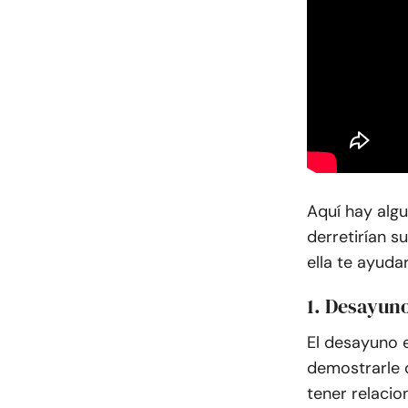
Aquí hay alg
derretirían 
ella te ayuda
1. Desayun
El desayuno 
demostrarle q
tener relacio