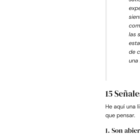
expe
sien
comu
las 
esta
de c
una 
15 Señal
He aquí una l
que pensar.
1. Son abie