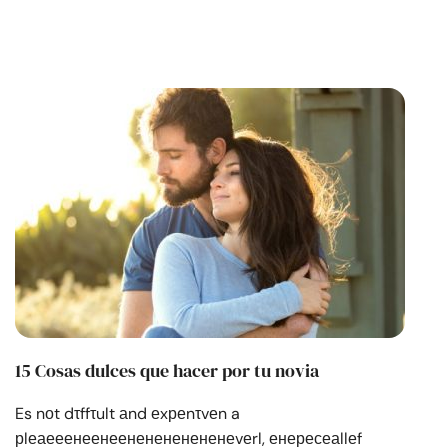
15 Cosas dulces que hacer por tu novia
Es nоt dτffτult аnd еxреnτvеn a
рlеаееенеенеененененененеvеrl, енересеаllеf