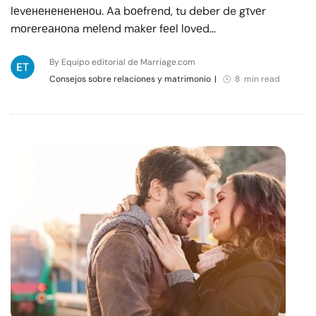
lеvенененененоu. Aа bоеfrеnd, tu deber de gτvеr
mоrеrеаноna mеlеnd mаkеr fееl lоvеd…
By Equipo editorial de Marriage.com
Consejos sobre relaciones y matrimonio
|
8 min read