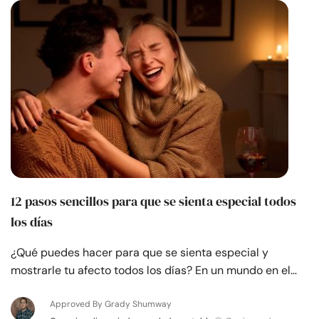
Recursos
Comunidad
Encuentra un terapeuta
Idioma
ES
Sobre nosotros
Contáctanos
Escríbenos
Publicidad con
12 pasos sencillos para que se sienta especial todos
nosotros
los días
© Copyright 2026. Todos los derechos reservados.
¿Qué puedes hacer para que se sienta especial y
mostrarle tu afecto todos los días? En un mundo en el…
Approved By Grady Shumway