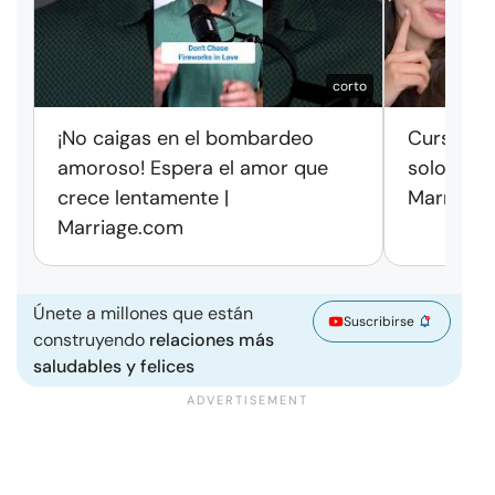
corto
¡No caigas en el bombardeo
Cursos de
amoroso! Espera el amor que
solo exag
crece lentamente |
Marriage
Marriage.com
Únete a millones que están
Suscribirse
construyendo
relaciones más
saludables y felices