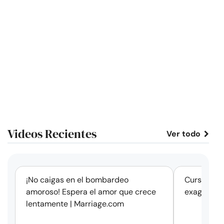
Videos Recientes
Ver todo
corto
¡No caigas en el bombardeo
Cursos de 
amoroso! Espera el amor que crece
exageració
lentamente | Marriage.com