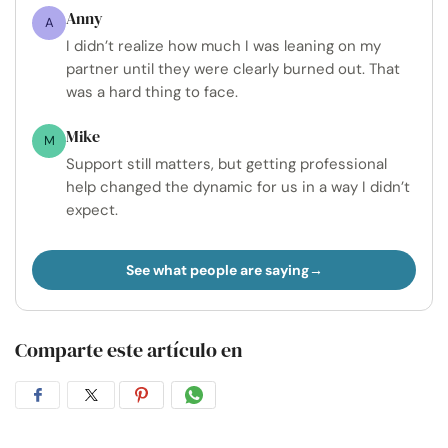
Anny
A
I didn’t realize how much I was leaning on my
partner until they were clearly burned out. That
was a hard thing to face.
Mike
M
Support still matters, but getting professional
help changed the dynamic for us in a way I didn’t
expect.
See what people are saying
Comparte este artículo en
Compartir
Compartir
Compartir
Compartir
en
en
en
por