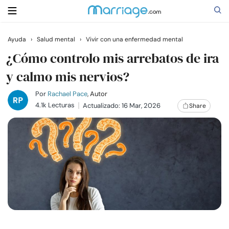
Ayuda
›
Salud mental
›
Vivir con una enfermedad mental
Buscar
¿Cómo controlo mis arrebatos de ira
y calmo mis nervios?
Casarse
Por
Rachael Pace
, Autor
4.1k Lecturas
Actualizado: 16 Mar, 2026
Share
Relaciones
Familia
Ayuda
Cursos