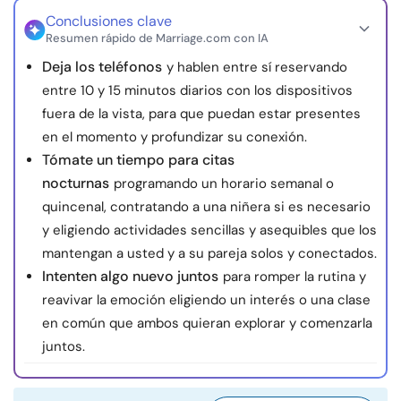
Recursos
Conclusiones clave
Resumen rápido de Marriage.com con IA
Deja los teléfonos
y hablen entre sí reservando
Comunidad
entre 10 y 15 minutos diarios con los dispositivos
fuera de la vista, para que puedan estar presentes
Encuentra un terapeuta
en el momento y profundizar su conexión.
Tómate un tiempo para citas
Idioma
ES
nocturnas
programando un horario semanal o
quincenal, contratando a una niñera si es necesario
y eligiendo actividades sencillas y asequibles que los
Sobre nosotros
Contáctanos
Escríbenos
Publicidad con
mantengan a usted y a su pareja solos y conectados.
nosotros
Intenten algo nuevo juntos
para romper la rutina y
© Copyright 2026. Todos los derechos reservados.
reavivar la emoción eligiendo un interés o una clase
en común que ambos quieran explorar y comenzarla
juntos.