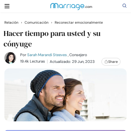
Relación
›
Comunicación
›
Reconectar emocionalmente
Buscar
Hacer tiempo para usted y su
cónyuge
Casarse
Por
Sarah Marandi Steeves
, Consejero
19.4k Lecturas
Actualizado: 29 Jun, 2023
Share
Relaciones
Familia
Ayuda
Cursos