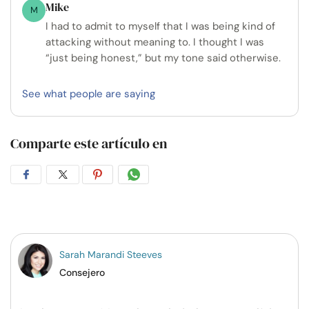
Mike
M
I had to admit to myself that I was being kind of
attacking without meaning to. I thought I was
“just being honest,” but my tone said otherwise.
See what people are saying
Comparte este artículo en
Compartir
Compartir
Compartir
Compartir
en
en
en
por
Facebook
Twitter
Pinterest
WhatsApp
Sarah Marandi Steeves
Consejero