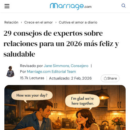
Relación
›
Crece en el amor
›
Cultiva el amor a diario
Buscar
29 consejos de expertos sobre
relaciones para un 2026 más feliz y
saludable
Casarse
Revisado por
Jane Simmons, Consejero
|
Relaciones
Por
Marriage.com Editorial Team
15.7k Lecturas
Actualizado: 2 Feb, 2026
Share
Familia
Ayuda
Cursos