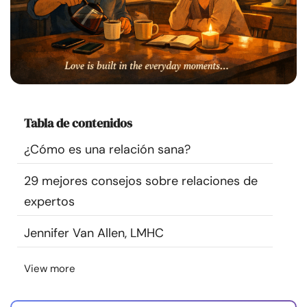
Recursos
Comunidad
Encuentra un terapeuta
Tabla de contenidos
Idioma
ES
¿Cómo es una relación sana?
29 mejores consejos sobre relaciones de
Sobre nosotros
Contáctanos
Escríbenos
Publicidad con
expertos
nosotros
© Copyright 2026. Todos los derechos reservados.
Jennifer Van Allen, LMHC
View more