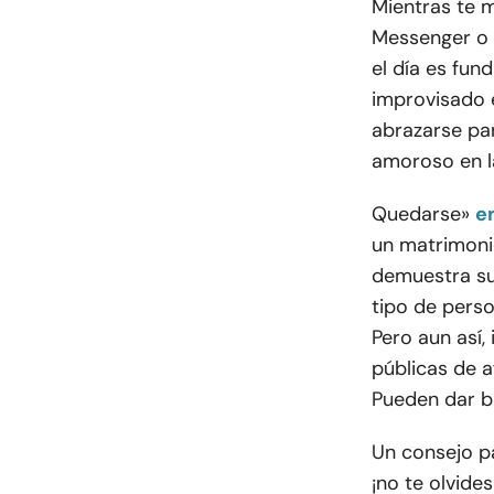
Mientras te m
Messenger o 
el día es fun
improvisado 
abrazarse pa
amoroso en l
Quedarse»
e
un matrimoni
demuestra su
tipo de perso
Pero aun así,
públicas de a
Pueden dar b
Un consejo pa
¡no te olvide