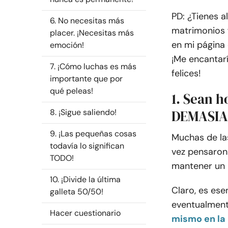
PD: ¿Tienes a
6. No necesitas más
matrimonios 
placer. ¡Necesitas más
en mi página
emoción!
¡Me encantar
7. ¡Cómo luchas es más
felices!
importante que por
qué peleas!
1. Sean h
8. ¡Sigue saliendo!
DEMASIA
9. ¡Las pequeñas cosas
Muchas de la
todavía lo significan
vez pensaron 
TODO!
mantener un m
10. ¡Divide la última
Claro, es ese
galleta 50/50!
eventualmente
Hacer cuestionario
mismo en la 