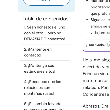
Mantente 
priorizando
que profund
Tabla de contenidos
Sigue sali
ambos se s
1. Sean honestos el uno
vida juntos
con el otro… ¡pero no
DEMASIADO honestos!
¿Esto ayudó?
2. ¡Mantente en
contacto!
Hola, me aleg
3. ¡Mantenga sus
divertida y q
estándares altos!
Eche un vista
matrimonios f
4. ¡Reconoce que las
relación. Pon
relaciones son
montañas rusas!
Concéntrese e
5. ¡El cambio forzado
Abrazos, Dra.
nunca es permanente!