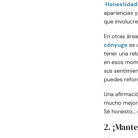
Honestidad 
apariencias y
que involucre
En otras área
cónyuge
es 
tener una rel
en esos mome
sus sentimie
puedes reform
Una afirmació
mucho mejor q
Sé honesto… e
2. ¡Mante