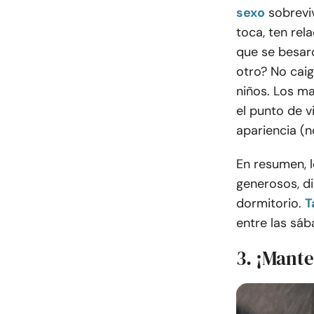
sexo
sobreviv
toca, ten rel
que se besaro
otro? No cai
niños. Los m
el punto de v
apariencia (
En resumen, 
generosos, di
dormitorio.
T
entre las sáb
3. ¡Mante