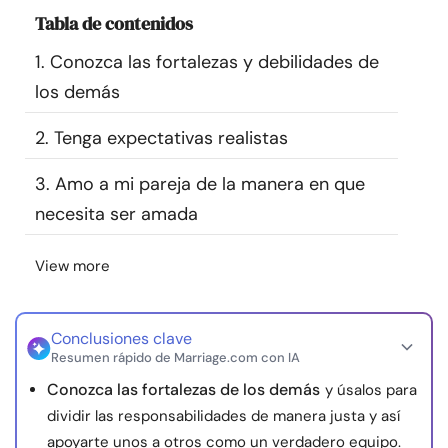
Recursos
Tabla de contenidos
1. Conozca las fortalezas y debilidades de
Comunidad
los demás
Encuentra un terapeuta
2. Tenga expectativas realistas
3. Amo a mi pareja de la manera en que
Idioma
ES
necesita ser amada
View more
Sobre nosotros
Contáctanos
Escríbenos
Publicidad con
nosotros
© Copyright 2026. Todos los derechos reservados.
Conclusiones clave
Resumen rápido de Marriage.com con IA
Conozca las fortalezas de los demás
y úsalos para
dividir las responsabilidades de manera justa y así
apoyarte unos a otros como un verdadero equipo.