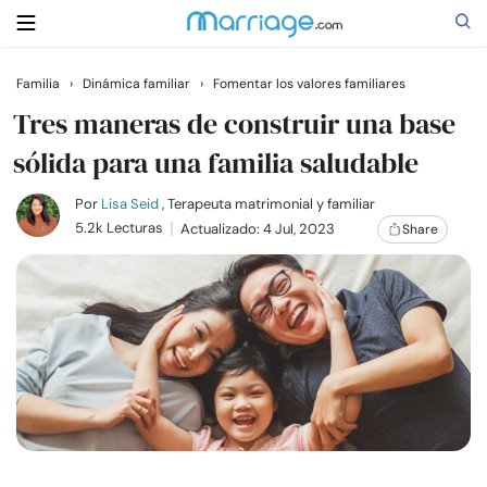
Familia
›
Dinámica familiar
›
Fomentar los valores familiares
Buscar
Tres maneras de construir una base
sólida para una familia saludable
Casarse
Por
Lisa Seid
, Terapeuta matrimonial y familiar
5.2k Lecturas
Actualizado: 4 Jul, 2023
Share
Relaciones
Familia
Ayuda
Cursos