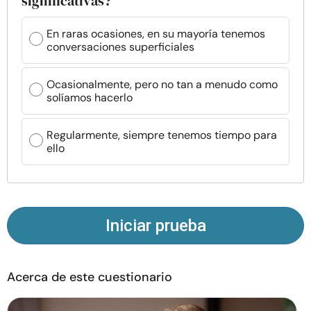
significativas?
Recursos
En raras ocasiones, en su mayoría tenemos
conversaciones superficiales
Comunidad
Ocasionalmente, pero no tan a menudo como
Encuentra un terapeuta
solíamos hacerlo
Idioma
ES
Regularmente, siempre tenemos tiempo para
ello
Sobre nosotros
Contáctanos
Escríbenos
Publicidad con
nosotros
Iniciar prueba
© Copyright 2026. Todos los derechos reservados.
Acerca de este cuestionario