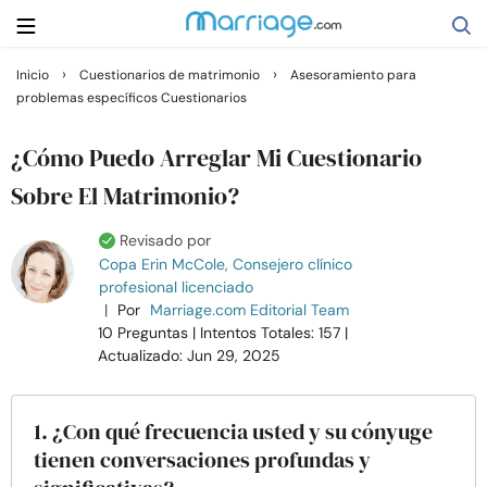
›
›
Inicio
Cuestionarios de matrimonio
Asesoramiento para
problemas específicos Cuestionarios
Buscar
¿Cómo Puedo Arreglar Mi Cuestionario
Casarse
Sobre El Matrimonio?
Revisado por
Relaciones
Copa Erin McCole, Consejero clínico
profesional licenciado
|
Por
Marriage.com Editorial Team
Familia
10 Preguntas
| Intentos Totales: 157
|
Actualizado: Jun 29, 2025
Ayuda
1. ¿Con qué frecuencia usted y su cónyuge
Cursos
tienen conversaciones profundas y