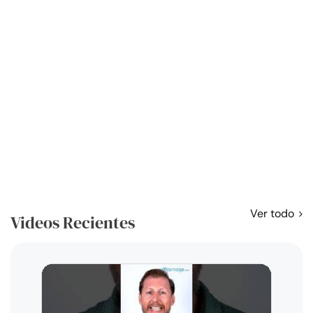
Ver todo
Videos Recientes
Curso
exag