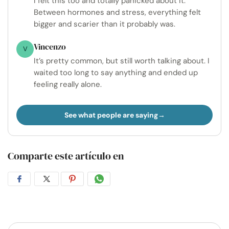
I felt this too and totally panicked about it.
Between hormones and stress, everything felt
bigger and scarier than it probably was.
Vincenzo
V
It’s pretty common, but still worth talking about. I
waited too long to say anything and ended up
feeling really alone.
See what people are saying
Comparte este artículo en
Compartir
Compartir
Compartir
Compartir
en
en
en
por
Facebook
Twitter
Pinterest
WhatsApp