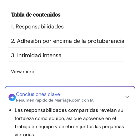
Recursos
Tabla de contenidos
Comunidad
1. Responsabilidades
2. Adhesión por encima de la protuberancia
Encuentra un terapeuta
3. Intimidad intensa
Idioma
ES
View more
Sobre nosotros
Contáctanos
Escríbenos
Publicidad con
nosotros
Conclusiones clave
Resumen rápido de Marriage.com con IA
© Copyright 2026. Todos los derechos reservados.
Las responsabilidades compartidas revelan
su
fortaleza como equipo, así que apóyense en el
trabajo en equipo y celebren juntos las pequeñas
victorias.