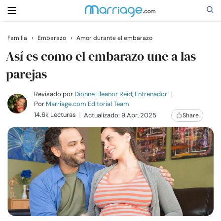
Familia
›
Embarazo
›
Amor durante el embarazo
Buscar
Así es como el embarazo une a las
parejas
Casarse
Revisado por
Dionne Eleanor Reid, Entrenador
|
Por
Marriage.com Editorial Team
14.6k Lecturas
Actualizado: 9 Apr, 2025
Share
Relaciones
Familia
Ayuda
Cursos