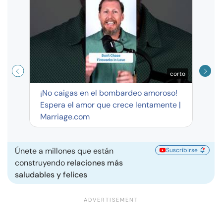
Curso
exag
corto
¡No caigas en el bombardeo amoroso!
Espera el amor que crece lentamente |
Marriage.com
Únete a millones que están
Suscribirse
construyendo
relaciones más
saludables y felices