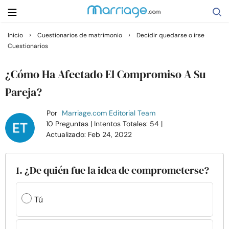
›
›
Inicio
Cuestionarios de matrimonio
Decidir quedarse o irse
Cuestionarios
Buscar
¿Cómo Ha Afectado El Compromiso A Su
Casarse
Pareja?
Por
Marriage.com Editorial Team
Relaciones
10 Preguntas
| Intentos Totales: 54
|
Actualizado: Feb 24, 2022
Familia
1. ¿De quién fue la idea de comprometerse?
Ayuda
Tú
Cursos