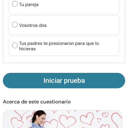
Tu pareja
Recursos
Comunidad
Vosotros dos
Encuentra un terapeuta
Tus padres te presionaron para que lo
hicieras
Idioma
ES
Sobre nosotros
Contáctanos
Escríbenos
Publicidad con
Iniciar prueba
nosotros
© Copyright 2026. Todos los derechos reservados.
Acerca de este cuestionario