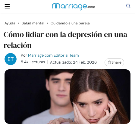
Ayuda
›
Salud mental
›
Cuidando a una pareja
Buscar
Cómo lidiar con la depresión en una
relación
Casarse
Por
Marriage.com Editorial Team
5.4k Lecturas
Actualizado: 24 Feb, 2026
Share
Relaciones
Familia
Ayuda
Cursos