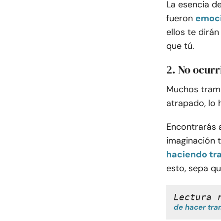
La esencia de
fueron
emoci
ellos te dirá
que tú.
2. No ocurr
Muchos tramp
atrapado, lo 
Encontrarás 
imaginación t
haciendo t
esto, sepa qu
Lectura 
de hacer tr