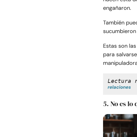
engañaron.
También puede
sucumbieron 
Estas son la
para salvarse
manipuladora
Lectura 
relaciones
5. No es lo