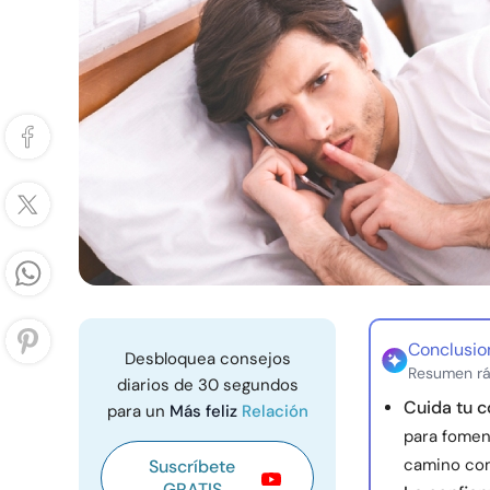
Conclusio
Desbloquea consejos
Resumen rá
diarios de 30 segundos
Cuida tu c
para un
Más feliz
Relación
para foment
camino com
Suscríbete
GRATIS