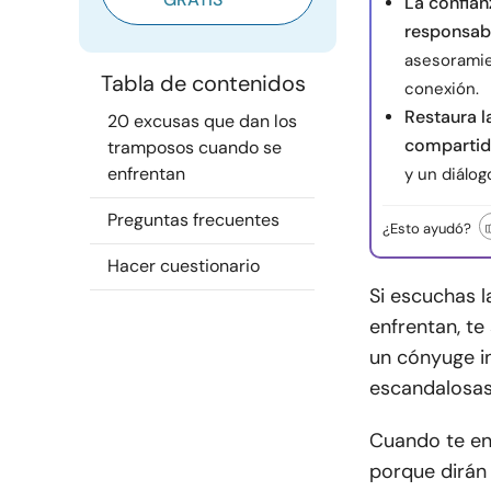
La confian
responsab
asesoramien
Tabla de contenidos
conexión.
Restaura l
20 excusas que dan los
comparti
tramposos cuando se
enfrentan
y un diálo
Preguntas frecuentes
¿Esto ayudó?
Hacer cuestionario
Si escuchas 
enfrentan, te
un cónyuge in
escandalosas
Cuando te en
porque dirán