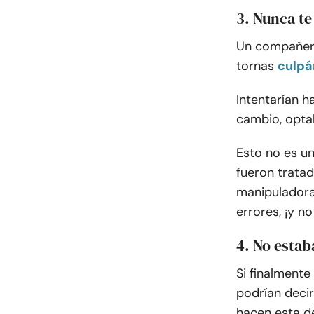
3. Nunca te
Un compañero
tornas
culpá
Intentarían h
cambio, opta
Esto no es u
fueron tratad
manipuladora
errores, ¡y n
4. No estab
Si finalment
podrían decir
hacen esta de