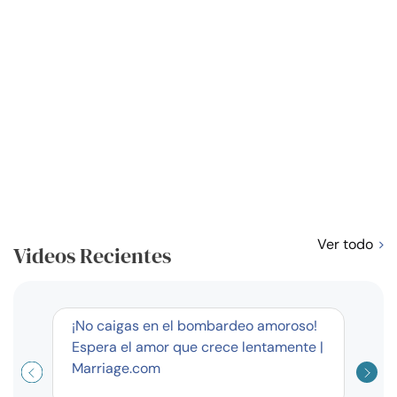
Ver todo
Videos Recientes
corto
¡No caigas en el bombardeo amoroso!
Curso
Espera el amor que crece lentamente |
exag
Marriage.com