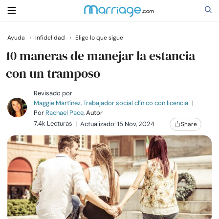
Ayuda
›
Infidelidad
›
Elige lo que sigue
Buscar
10 maneras de manejar la estancia
con un tramposo
Casarse
Revisado por
Maggie Martínez, Trabajador social clínico con licencia
|
Por
Rachael Pace
, Autor
Relaciones
7.4k Lecturas
Actualizado: 15 Nov, 2024
Share
Familia
Ayuda
Cursos