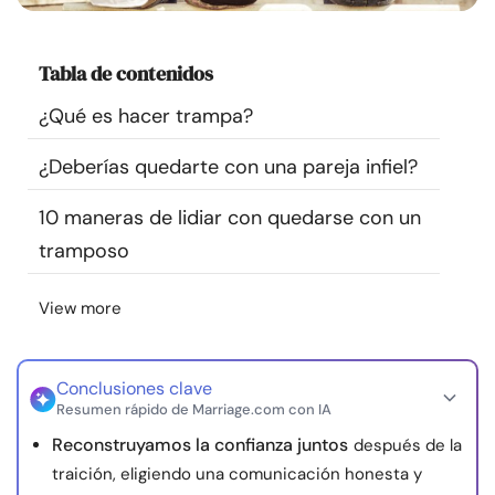
Recursos
Tabla de contenidos
Comunidad
¿Qué es hacer trampa?
Encuentra un terapeuta
¿Deberías quedarte con una pareja infiel?
Idioma
ES
10 maneras de lidiar con quedarse con un
tramposo
Sobre nosotros
Contáctanos
Escríbenos
Publicidad con
View more
nosotros
© Copyright 2026. Todos los derechos reservados.
Conclusiones clave
Resumen rápido de Marriage.com con IA
Reconstruyamos la confianza juntos
después de la
traición, eligiendo una comunicación honesta y