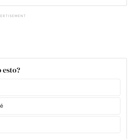
o esto?
sé