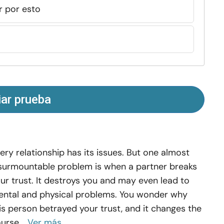
r por esto
iar prueba
ery relationship has its issues. But one almost
surmountable problem is when a partner breaks
ur trust. It destroys you and may even lead to
ntal and physical problems. You wonder why
is person betrayed your trust, and it changes the
urse...
Ver más