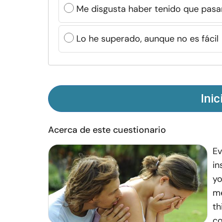
Me disgusta haber tenido que pasa
Lo he superado, aunque no es fácil
Inic
Acerca de este cuestionario
Ev
in
yo
me
th
co