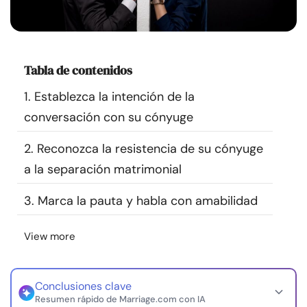
Recursos
Comunidad
Tabla de contenidos
Encuentra un terapeuta
1. Establezca la intención de la
conversación con su cónyuge
Idioma
ES
2. Reconozca la resistencia de su cónyuge
a la separación matrimonial
Sobre nosotros
Contáctanos
Escríbenos
Publicidad con
3. Marca la pauta y habla con amabilidad
nosotros
© Copyright 2026. Todos los derechos reservados.
View more
Conclusiones clave
Resumen rápido de Marriage.com con IA