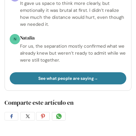
It gave us space to think more clearly, but
emotionally it was brutal at first. I didn’t realize
how much the distance would hurt, even though
we needed it.
Natalia
N
For us, the separation mostly confirmed what we
already knew but weren’t ready to admit while we
were still together.
See what people are saying
Comparte este artículo en
Compartir
Compartir
Compartir
Compartir
en
en
en
por
Facebook
Twitter
Pinterest
WhatsApp