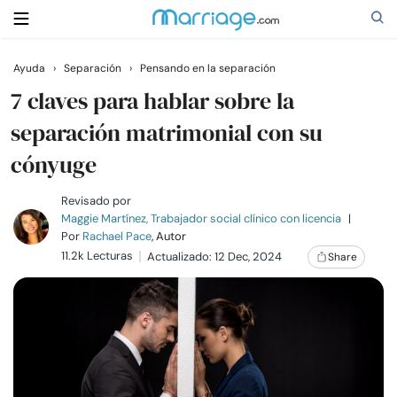
Ayuda
›
Separación
›
Pensando en la separación
Buscar
7 claves para hablar sobre la
separación matrimonial con su
cónyuge
Casarse
Revisado por
Relaciones
Maggie Martínez, Trabajador social clínico con licencia
|
Por
Rachael Pace
, Autor
11.2k Lecturas
Actualizado: 12 Dec, 2024
Share
Familia
Ayuda
Cursos