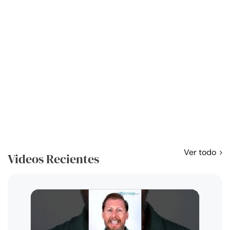
Ver todo
Videos Recientes
Curso
exag