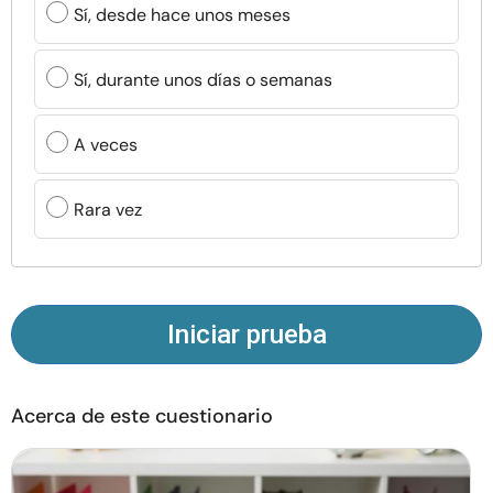
Sí, desde hace unos meses
Recursos
Sí, durante unos días o semanas
Comunidad
Encuentra un terapeuta
A veces
Idioma
ES
Rara vez
Sobre nosotros
Contáctanos
Escríbenos
Publicidad con
nosotros
Iniciar prueba
© Copyright 2026. Todos los derechos reservados.
Acerca de este cuestionario