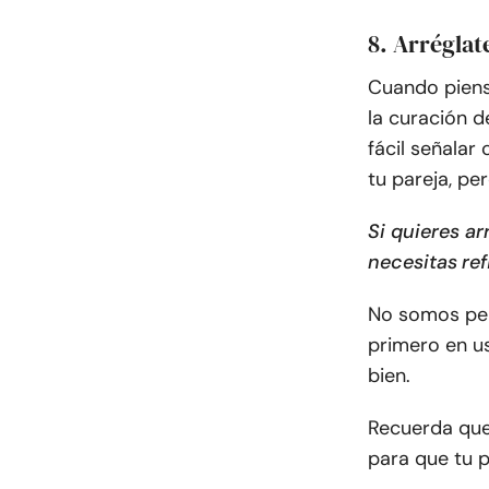
8. Arrégla
Cuando piens
la curación 
fácil señalar
tu pareja, pe
Si quieres ar
necesitas
re
No somos per
primero en u
bien.
Recuerda que
para que tu p