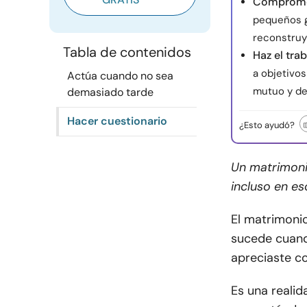
Compromét
pequeños ge
reconstruy
Tabla de contenidos
Haz el tra
a objetivo
Actúa cuando no sea
mutuo y de
demasiado tarde
Hacer cuestionario
¿Esto ayudó?
Un matrimoni
incluso en es
El matrimoni
sucede cuand
apreciaste c
Es una reali