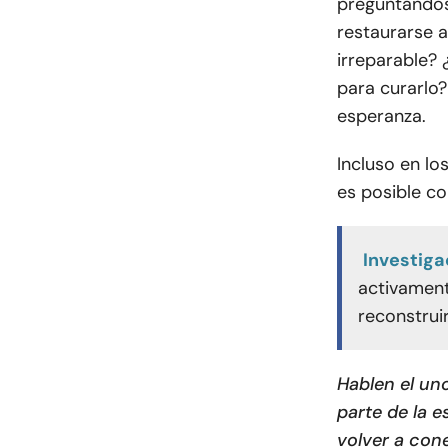
preguntándos
restaurarse a
irreparable?
para curarlo
esperanza.
Incluso en l
es posible c
Investiga
activament
reconstruir
Hablen el uno
parte de la 
volver a con