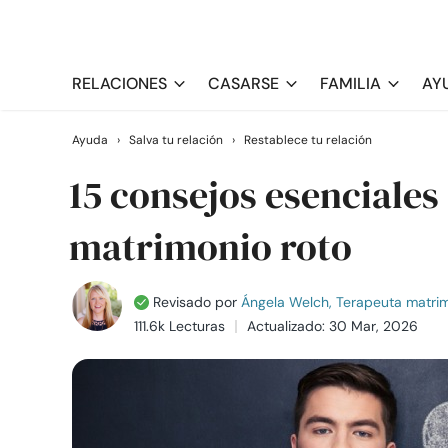
RELACIONES
CASARSE
FAMILIA
AY
Ayuda
›
Salva tu relación
›
Restablece tu relación
15 consejos esenciales
matrimonio roto
Revisado por
Ángela Welch, Terapeuta matrimo
111.6k Lecturas
Actualizado: 30 Mar, 2026