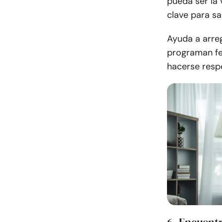
pueda ser la
clave para sa
Ayuda a arre
programan fe
hacerse respo
6. Encuent