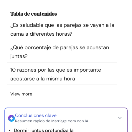
Recursos
Tabla de contenidos
Comunidad
¿Es saludable que las parejas se vayan a la
cama a diferentes horas?
Encuentra un terapeuta
¿Qué porcentaje de parejas se acuestan
juntas?
Idioma
ES
10 razones por las que es importante
acostarse a la misma hora
Sobre nosotros
Contáctanos
Escríbenos
Publicidad con
nosotros
View more
© Copyright 2026. Todos los derechos reservados.
Conclusiones clave
Resumen rápido de Marriage.com con IA
Dormir juntos profundiza la