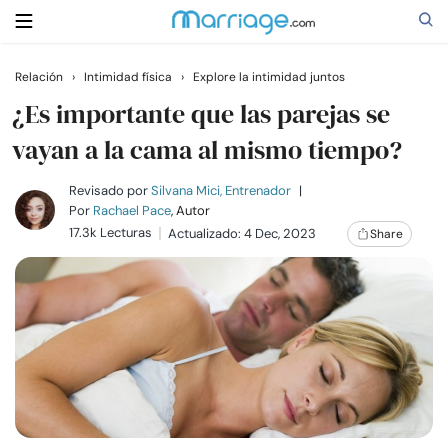
Relación
›
Intimidad física
›
Explore la intimidad juntos
Buscar
¿Es importante que las parejas se
vayan a la cama al mismo tiempo?
Casarse
Revisado por
Silvana Mici, Entrenador
|
Por
Rachael Pace
, Autor
17.3k Lecturas
Actualizado: 4 Dec, 2023
Share
Relaciones
Familia
Ayuda
Cursos