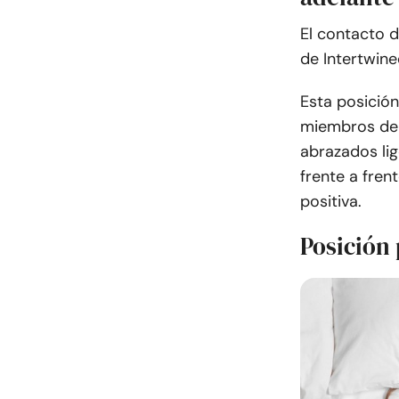
El contacto d
de Intertwin
Esta posició
miembros de l
abrazados li
frente a fren
positiva.
Posición