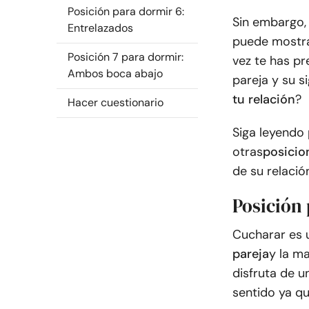
Posición para dormir 6:
Sin embargo,
Entrelazados
puede mostra
Posición 7 para dormir:
vez te has p
Ambos boca abajo
pareja y su s
tu relación
?
Hacer cuestionario
Siga leyendo 
otras
posicio
de su relació
Posición 
Cucharar es 
pareja
y la ma
disfruta de u
sentido ya qu