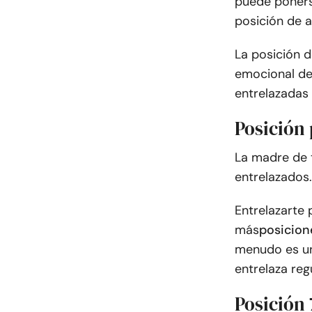
puede poners
posición de a
La posición d
emocional de 
entrelazadas
Posición
La madre de
entrelazados.
Entrelazarte 
más
posicion
menudo es una
entrelaza re
Posición