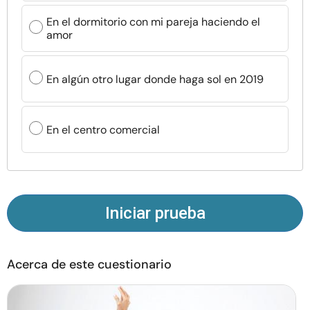
Recursos
En el dormitorio con mi pareja haciendo el
amor
Comunidad
En algún otro lugar donde haga sol en 2019
Encuentra un terapeuta
Idioma
En el centro comercial
ES
Sobre nosotros
Contáctanos
Escríbenos
Publicidad con
nosotros
Iniciar prueba
© Copyright 2026. Todos los derechos reservados.
Acerca de este cuestionario