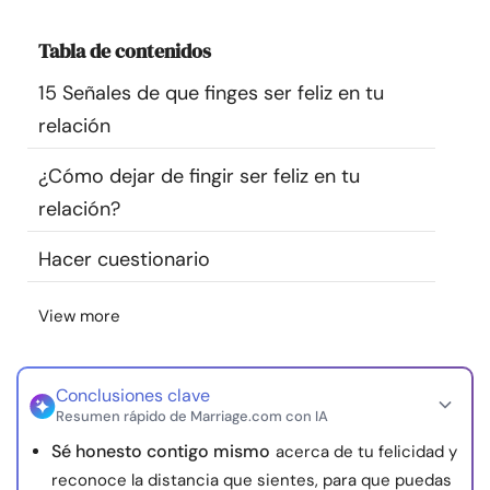
Recursos
Tabla de contenidos
Comunidad
15 Señales de que finges ser feliz en tu
relación
Encuentra un terapeuta
¿Cómo dejar de fingir ser feliz en tu
relación?
Idioma
ES
Hacer cuestionario
Sobre nosotros
Contáctanos
Escríbenos
Publicidad con
View more
nosotros
© Copyright 2026. Todos los derechos reservados.
Conclusiones clave
Resumen rápido de Marriage.com con IA
Sé honesto contigo mismo
acerca de tu felicidad y
reconoce la distancia que sientes, para que puedas