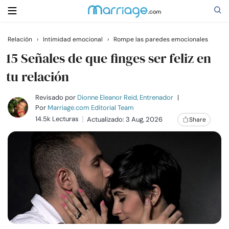
Relación
›
Intimidad emocional
›
Rompe las paredes emocionales
Buscar
15 Señales de que finges ser feliz en
tu relación
Casarse
Revisado por
Dionne Eleanor Reid, Entrenador
|
Por
Marriage.com Editorial Team
14.5k Lecturas
Actualizado: 3 Aug, 2026
Share
Relaciones
Familia
Ayuda
Cursos