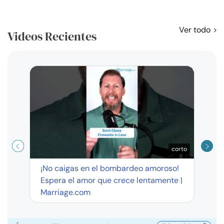
Ver todo
Videos Recientes
Curso
exag
corto
¡No caigas en el bombardeo amoroso!
Espera el amor que crece lentamente |
Marriage.com