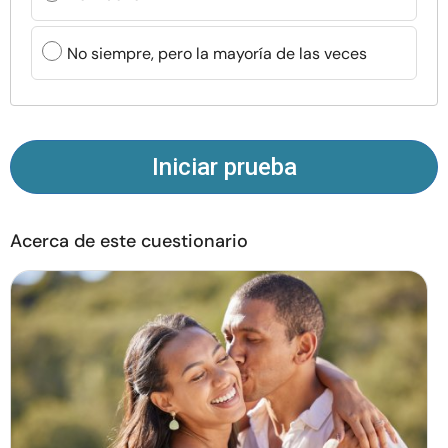
Recursos
No siempre, pero la mayoría de las veces
Comunidad
Encuentra un terapeuta
Iniciar prueba
Idioma
ES
Acerca de este cuestionario
Sobre nosotros
Contáctanos
Escríbenos
Publicidad con
nosotros
© Copyright 2026. Todos los derechos reservados.