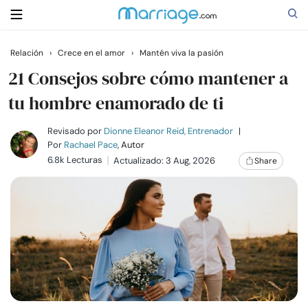
Relación
›
Crece en el amor
›
Mantén viva la pasión
Buscar
21 Consejos sobre cómo mantener a
tu hombre enamorado de ti
Casarse
Revisado por
Dionne Eleanor Reid, Entrenador
|
Por
Rachael Pace
, Autor
6.8k Lecturas
Actualizado: 3 Aug, 2026
Share
Relaciones
Familia
Ayuda
Cursos