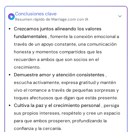
Recursos
Conclusiones clave
Resumen rápido de Marriage.com con IA
Comunidad
Crezcamos juntos alineando los valores
fundamentales
, fomente la conexión emocional a
Encuentra un terapeuta
través de un apoyo constante, una comunicación
honesta y momentos compartidos que les
Idioma
ES
recuerden a ambos que son socios en el
crecimiento.
Demuestre amor y atención consistentes
,
Sobre nosotros
Contáctanos
Escríbenos
Publicidad con
escucha activamente, expresa gratitud y mantén
nosotros
vivo el romance a través de pequeñas sorpresas y
toques afectuosos que digan que estás presente.
© Copyright 2026. Todos los derechos reservados.
Cultiva la paz y el crecimiento personal
, persiga
sus propios intereses, respételo y cree un espacio
para que ambos prosperen, profundizando la
confianza y la cercanía.