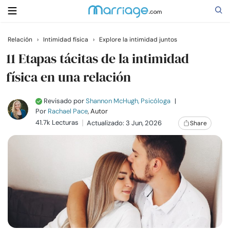
Relación
›
Intimidad física
›
Explore la intimidad juntos
Buscar
11 Etapas tácitas de la intimidad
física en una relación
Casarse
Revisado por
Shannon McHugh, Psicóloga
|
Por
Rachael Pace
, Autor
Relaciones
41.7k Lecturas
Actualizado: 3 Jun, 2026
Share
Familia
Ayuda
Cursos