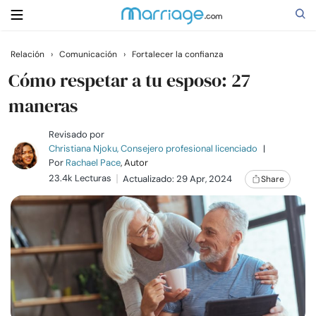
Relación
›
Comunicación
›
Fortalecer la confianza
Buscar
Cómo respetar a tu esposo: 27
maneras
Casarse
Revisado por
Christiana Njoku, Consejero profesional licenciado
|
Por
Rachael Pace
, Autor
Relaciones
23.4k Lecturas
Actualizado: 29 Apr, 2024
Share
Familia
Ayuda
Cursos