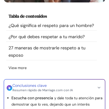
Recursos
Tabla de contenidos
Comunidad
¿Qué significa el respeto para un hombre?
Encuentra un terapeuta
¿Por qué debes respetar a tu marido?
Idioma
ES
27 maneras de mostrarle respeto a tu
esposo
Sobre nosotros
Contáctanos
Escríbenos
Publicidad con
View more
nosotros
© Copyright 2026. Todos los derechos reservados.
Conclusiones clave
Resumen rápido de Marriage.com con IA
Escucha con presencia
y dale toda tu atención para
demostrar que lo ves, dejando que un interés