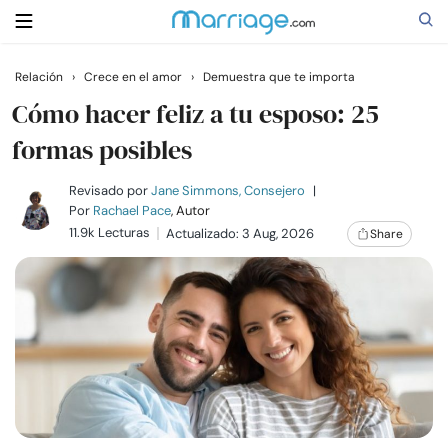
Relación
›
Crece en el amor
›
Demuestra que te importa
Buscar
Cómo hacer feliz a tu esposo: 25
formas posibles
Casarse
Revisado por
Jane Simmons, Consejero
|
Por
Rachael Pace
, Autor
11.9k Lecturas
Actualizado: 3 Aug, 2026
Share
Relaciones
Familia
Ayuda
Cursos