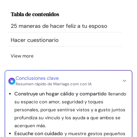
Recursos
Tabla de contenidos
Comunidad
25 maneras de hacer feliz a tu esposo
Hacer cuestionario
Encuentra un terapeuta
View more
Idioma
ES
Conclusiones clave
Sobre nosotros
Contáctanos
Escríbenos
Publicidad con
Resumen rápido de Marriage.com con IA
nosotros
Construye un hogar cálido y compartido
llenando
su espacio con amor, seguridad y toques
© Copyright 2026. Todos los derechos reservados.
personales, porque sentirse vistos y a gusto juntos
profundiza su vínculo y los ayuda a que ambos se
acerquen más.
Escuche con cuidado
y muestre gestos pequeños