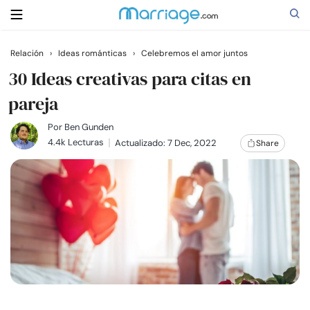
Relación
›
Ideas románticas
›
Celebremos el amor juntos
Buscar
30 Ideas creativas para citas en
pareja
Casarse
Por
Ben Gunden
4.4k Lecturas
Actualizado: 7 Dec, 2022
Share
Relaciones
Familia
Ayuda
Cursos