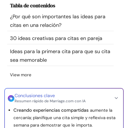
Tabla de contenidos
Recursos
¿Por qué son importantes las ideas para
Comunidad
citas en una relación?
Encuentra un terapeuta
30 ideas creativas para citas en pareja
Ideas para la primera cita para que su cita
Idioma
ES
sea memorable
View more
Sobre nosotros
Contáctanos
Escríbenos
Publicidad con
nosotros
© Copyright 2026. Todos los derechos reservados.
Conclusiones clave
Resumen rápido de Marriage.com con IA
Creando experiencias compartidas
aumente la
cercanía; planifique una cita simple y reflexiva esta
semana para demostrar que le importa.