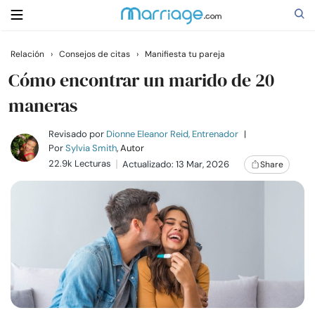
Relación
›
Consejos de citas
›
Manifiesta tu pareja
Buscar
Cómo encontrar un marido de 20
maneras
Casarse
Revisado por
Dionne Eleanor Reid, Entrenador
|
Por
Sylvia Smith
, Autor
22.9k Lecturas
Actualizado: 13 Mar, 2026
Share
Relaciones
Familia
Ayuda
Cursos