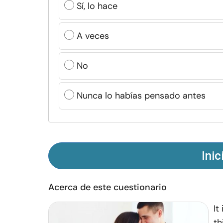
Sí, lo hace
A veces
No
Nunca lo habías pensado antes
Inic
Acerca de este cuestionario
It
th