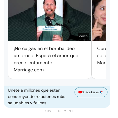
corto
¡No caigas en el bombardeo
Cursos de
amoroso! Espera el amor que
solo exag
crece lentamente |
Marriage
Marriage.com
Únete a millones que están
Suscribirse
construyendo
relaciones más
saludables y felices