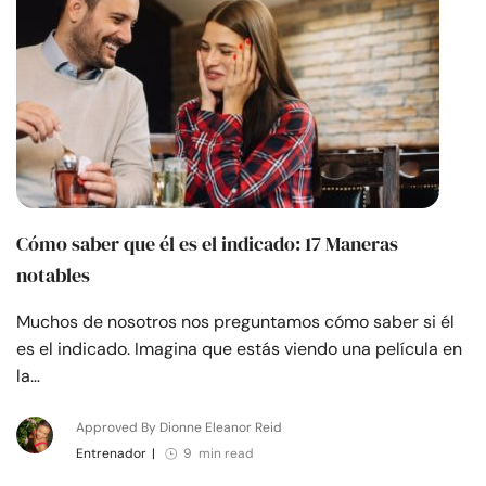
Recursos
Comunidad
Encuentra un terapeuta
Idioma
ES
Cómo saber que él es el indicado: 17 Maneras
notables
Sobre nosotros
Contáctanos
Escríbenos
Publicidad con
Muchos de nosotros nos preguntamos cómo saber si él
nosotros
es el indicado. Imagina que estás viendo una película en
© Copyright 2026. Todos los derechos reservados.
la…
Approved By Dionne Eleanor Reid
Entrenador
|
9 min read