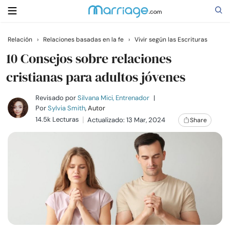
Relación
›
Relaciones basadas en la fe
›
Vivir según las Escrituras
Buscar
10 Consejos sobre relaciones
cristianas para adultos jóvenes
Casarse
Revisado por
Silvana Mici, Entrenador
|
Por
Sylvia Smith
, Autor
14.5k Lecturas
Actualizado: 13 Mar, 2024
Share
Relaciones
Familia
Ayuda
Cursos