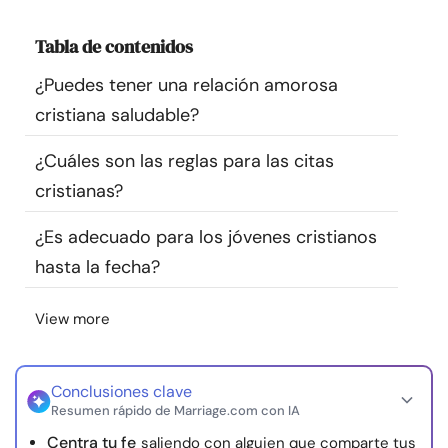
Recursos
Tabla de contenidos
Comunidad
¿Puedes tener una relación amorosa
cristiana saludable?
Encuentra un terapeuta
¿Cuáles son las reglas para las citas
cristianas?
Idioma
ES
¿Es adecuado para los jóvenes cristianos
hasta la fecha?
Sobre nosotros
Contáctanos
Escríbenos
Publicidad con
nosotros
View more
© Copyright 2026. Todos los derechos reservados.
Conclusiones clave
Resumen rápido de Marriage.com con IA
Centra tu fe
saliendo con alguien que comparte tus