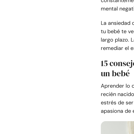
constantemen
mental negati
La ansiedad 
tu bebé te v
largo plazo. 
remediar el e
15 consej
un bebé
Aprender lo 
recién nacid
estrés de ser
apasiona de e