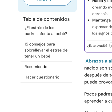
Habla y co
creando mom
cercanía.
Tabla de contenidos
Mantenga s
expresando
¿El estrés de los
los signos
padres afecta al bebé?
15 consejos para
¿Esto ayudó?
sobrellevar el estrés de
tener un bebé
Abrazos a a
Resumiendo
nacido son s
después de t
Hacer cuestionario
puede provoc
Pocos padres
aprender a c