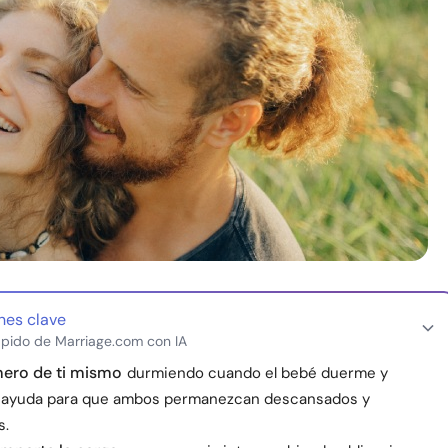
nes clave
pido de Marriage.com con IA
mero de ti mismo
durmiendo cuando el bebé duerme y
 ayuda para que ambos permanezcan descansados y
s.