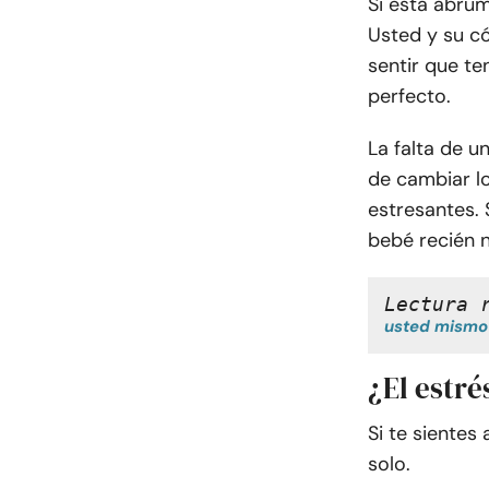
Si está abrum
Usted y su có
sentir que te
perfecto.
La falta de u
de cambiar lo
estresantes. 
bebé recién n
Lectura 
usted mismo 
¿El estré
Si te sientes
solo.