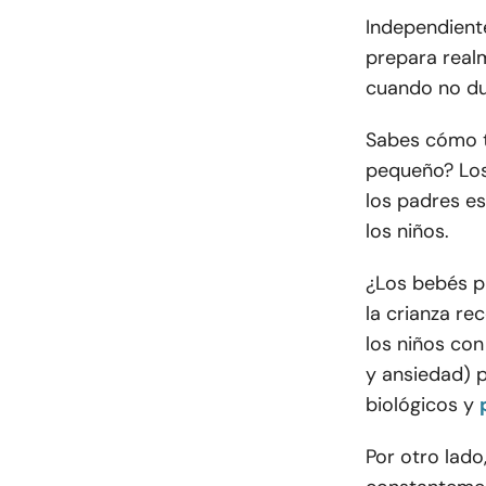
Independiente
prepara realm
cuando no du
Sabes cómo te
pequeño? Los
los padres e
los niños.
¿Los bebés pu
la crianza r
los niños con
y ansiedad) p
biológicos y
Por otro lado