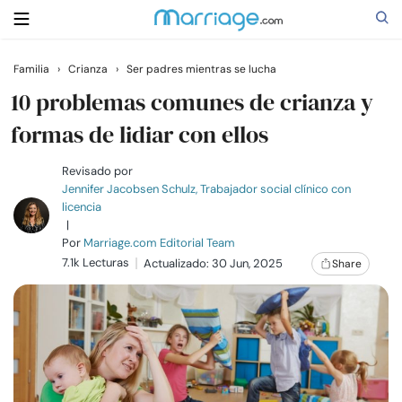
Familia
›
Crianza
›
Ser padres mientras se lucha
Buscar
10 problemas comunes de crianza y
formas de lidiar con ellos
Casarse
Revisado por
Jennifer Jacobsen Schulz, Trabajador social clínico con
licencia
Relaciones
|
Por
Marriage.com Editorial Team
7.1k Lecturas
Familia
Actualizado: 30 Jun, 2025
Share
Ayuda
Cursos