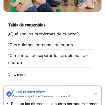
Recursos
Comunidad
Tabla de contenidos
Encuentra un terapeuta
¿Qué son los problemas de crianza?
10 problemas comunes de crianza
Idioma
ES
10 maneras de superar los problemas de
crianza
Sobre nosotros
Contáctanos
Escríbenos
Publicidad con
nosotros
View more
© Copyright 2026. Todos los derechos reservados.
Conclusiones clave
Resumen rápido de Marriage.com con IA
Discuta las diferencias a puerta cerrada
mantener