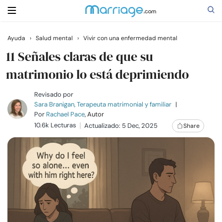
Ayuda
›
Salud mental
›
Vivir con una enfermedad mental
Buscar
11 Señales claras de que su
matrimonio lo está deprimiendo
Casarse
Revisado por
Sara Branigan, Terapeuta matrimonial y familiar
|
Por
Rachael Pace
, Autor
Relaciones
10.6k Lecturas
Actualizado: 5 Dec, 2025
Share
Familia
Ayuda
Cursos