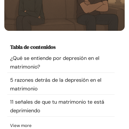
Recursos
Comunidad
Encuentra un terapeuta
Tabla de contenidos
Idioma
ES
¿Qué se entiende por depresión en el
matrimonio?
Sobre nosotros
Contáctanos
Escríbenos
Publicidad con
5 razones detrás de la depresión en el
nosotros
matrimonio
© Copyright 2026. Todos los derechos reservados.
11 señales de que tu matrimonio te está
deprimiendo
View more