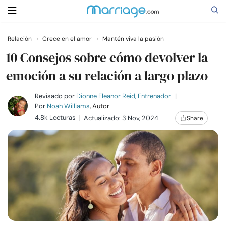
Relación
›
Crece en el amor
›
Mantén viva la pasión
Buscar
10 Consejos sobre cómo devolver la
emoción a su relación a largo plazo
Casarse
Revisado por
Dionne Eleanor Reid, Entrenador
|
Por
Noah Williams
, Autor
4.8k Lecturas
Actualizado: 3 Nov, 2024
Share
Relaciones
Familia
Ayuda
Cursos