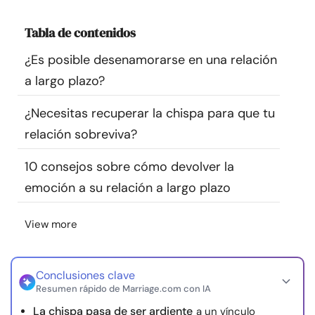
Recursos
Tabla de contenidos
Comunidad
¿Es posible desenamorarse en una relación
a largo plazo?
Encuentra un terapeuta
¿Necesitas recuperar la chispa para que tu
relación sobreviva?
Idioma
ES
10 consejos sobre cómo devolver la
emoción a su relación a largo plazo
Sobre nosotros
Contáctanos
Escríbenos
Publicidad con
nosotros
View more
© Copyright 2026. Todos los derechos reservados.
Conclusiones clave
Resumen rápido de Marriage.com con IA
La chispa pasa de ser ardiente
a un vínculo