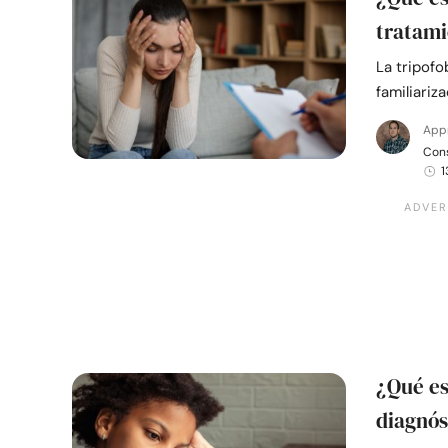
tratami
La tripof
familiariz
App
Cons
1
¿Qué es
diagnós