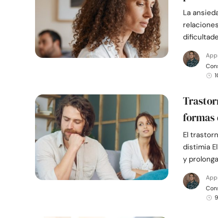
La ansieda
relaciones
dificultad
App
Cons
1
Trastor
formas 
El trasto
distimia E
y prolong
App
Cons
9