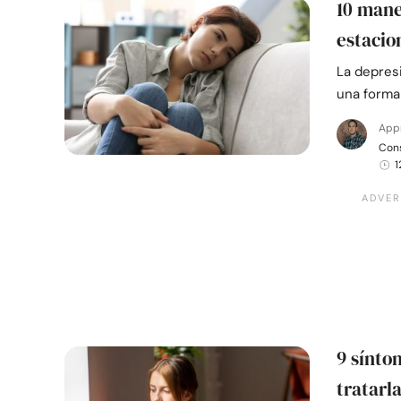
10 mane
estacio
La depresi
una forma
App
Cons
1
9 sínto
tratarl