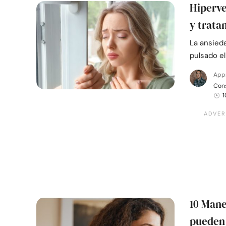
Hiperve
y trata
La ansied
pulsado el
App
Cons
1
10 Mane
pueden 