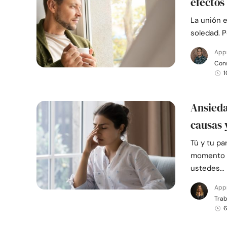
efectos
La unión e
soledad. 
App
Cons
1
Ansieda
causas 
Tú y tu p
momento y
ustedes…
App
Trab
6