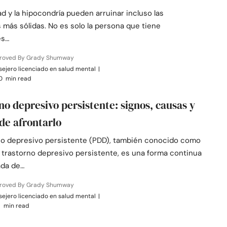
d y la hipocondría pueden arruinar incluso las
 más sólidas. No es solo la persona que tiene
es…
roved By Grady Shumway
ejero licenciado en salud mental
|
0 min read
no depresivo persistente: signos, causas y
de afrontarlo
rno depresivo persistente (PDD), también conocido como
l trastorno depresivo persistente, es una forma continua
ada de…
roved By Grady Shumway
ejero licenciado en salud mental
|
 min read