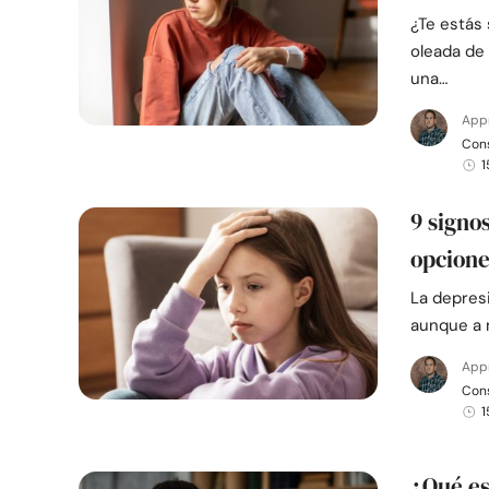
¿Te estás
oleada de
una…
App
Cons
1
9 signo
opcione
La depresi
aunque a 
App
Cons
1
¿Qué es