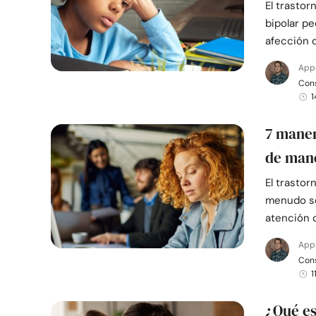
El trastor
bipolar pe
afección 
App
Cons
1
7 maner
de mane
El trastor
menudo se
atención 
App
Cons
1
¿Qué es