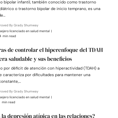
no bipolar infantil, también conocido como trastorno
diátrico o trastorno bipolar de inicio temprano, es una
de…
roved By Grady Shumway
ejero licenciado en salud mental
|
4 min read
as de controlar el hiperenfoque del TDAH
ra saludable y sus beneficios
no por déficit de atención con hiperactividad (TDAH) a
 caracteriza por dificultades para mantener una
constante,…
roved By Grady Shumway
ejero licenciado en salud mental
|
1 min read
 la depresión atípica en las relaciones?